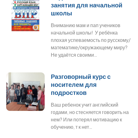
занятия для начальной
школы
Вниманию мам и пап учеников
начальной школы! У ребёнка
плохая успеваемость по русскому/
математике/окружающему миру?
Не удаётся своими…
Разговорный курс с
носителем для
подростков
Ваш ребенок учит английский
годами, но стесняется говорить на
нем? Или потерял мотивацию к
обучению, т к нет…